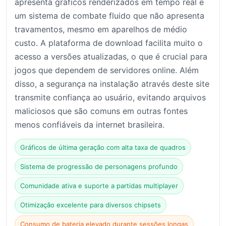
apresenta gráficos renderizados em tempo real e
um sistema de combate fluido que não apresenta
travamentos, mesmo em aparelhos de médio
custo. A plataforma de download facilita muito o
acesso a versões atualizadas, o que é crucial para
jogos que dependem de servidores online. Além
disso, a segurança na instalação através deste site
transmite confiança ao usuário, evitando arquivos
maliciosos que são comuns em outras fontes
menos confiáveis da internet brasileira.
Gráficos de última geração com alta taxa de quadros
Sistema de progressão de personagens profundo
Comunidade ativa e suporte a partidas multiplayer
Otimização excelente para diversos chipsets
Consumo de bateria elevado durante sessões longas