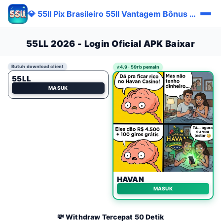
💎 55ll Pix Brasileiro 55ll Vantagem Bônus Entrar
55LL 2026 - Login Oficial APK Baixar
Butuh download client
⭐
4.9 · 59rb pemain
55LL
MASUK
HAVAN
MASUK
💸 Withdraw Tercepat 50 Detik