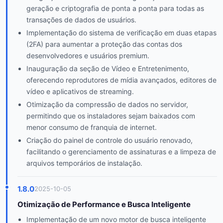
geração e criptografia de ponta a ponta para todas as
transações de dados de usuários.
Implementação do sistema de verificação em duas etapas
(2FA) para aumentar a proteção das contas dos
desenvolvedores e usuários premium.
Inauguração da seção de Vídeo e Entretenimento,
oferecendo reprodutores de mídia avançados, editores de
vídeo e aplicativos de streaming.
Otimização da compressão de dados no servidor,
permitindo que os instaladores sejam baixados com
menor consumo de franquia de internet.
Criação do painel de controle do usuário renovado,
facilitando o gerenciamento de assinaturas e a limpeza de
arquivos temporários de instalação.
1.8.0
2025-10-05
Otimização de Performance e Busca Inteligente
Implementação de um novo motor de busca inteligente