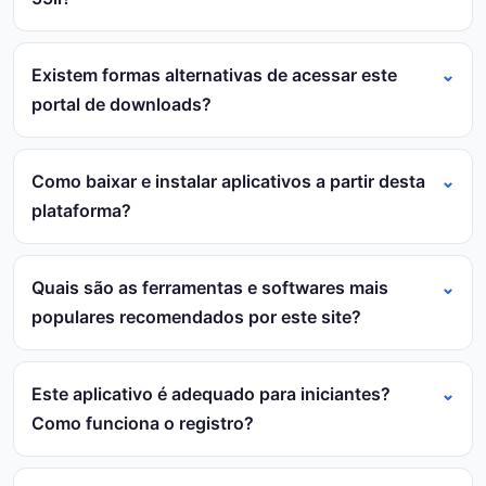
Existem formas alternativas de acessar este
portal de downloads?
Como baixar e instalar aplicativos a partir desta
plataforma?
Quais são as ferramentas e softwares mais
populares recomendados por este site?
Este aplicativo é adequado para iniciantes?
Como funciona o registro?