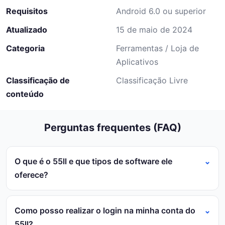
Requisitos
Android 6.0 ou superior
Atualizado
15 de maio de 2024
Categoria
Ferramentas / Loja de
Aplicativos
Classificação de
Classificação Livre
conteúdo
Perguntas frequentes (FAQ)
O que é o 55ll e que tipos de software ele
oferece?
Como posso realizar o login na minha conta do
55ll?