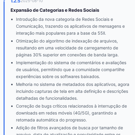
1.2.5
2025-08-10
Expansão de Categorias e Redes Sociais
Introdução da nova categoria de Redes Sociais e
Comunicação, trazendo os aplicativos de mensagens e
interação mais populares para a base da 55ll.
Otimização do algoritmo de indexação de arquivos,
resultando em uma velocidade de carregamento de
páginas 30% superior em conexões de banda larga.
Implementação do sistema de comentários e avaliações
de usuários, permitindo que a comunidade compartilhe
experiências sobre os softwares baixados.
Melhoria no sistema de metadados dos aplicativos, agora
incluindo capturas de tela em alta definição e descrições
detalhadas de funcionalidades.
Correção de bugs críticos relacionados à interrupção de
downloads em redes móveis (4G/5G), garantindo a
retomada automática do progresso.
Adição de filtros avançados de busca por tamanho de
arquivo, data de atualização e popularidade entre os