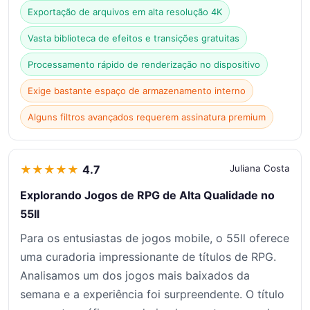
Exportação de arquivos em alta resolução 4K
Vasta biblioteca de efeitos e transições gratuitas
Processamento rápido de renderização no dispositivo
Exige bastante espaço de armazenamento interno
Alguns filtros avançados requerem assinatura premium
★
★
★
★
★
4.7
Juliana Costa
Explorando Jogos de RPG de Alta Qualidade no
55ll
Para os entusiastas de jogos mobile, o 55ll oferece
uma curadoria impressionante de títulos de RPG.
Analisamos um dos jogos mais baixados da
semana e a experiência foi surpreendente. O título