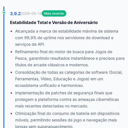
3.9.2
2026-05-14
Mais recente
Estabilidade Total e Versão de Aniversário
Alcançada a marca de estabilidade máxima de sistema
com 99,9% de uptime nos servidores de download e
serviços de API.
Refinamento final do motor de busca para Jogos de
Pesca, garantindo resultados instantâneos e precisos para
títulos de arcade clássicos e modernos.
Consolidação de todas as categorias de software (Social,
Ferramentas, Vídeo, Educação e Jogos) em um
ecossistema unificado e harmonioso.
Implementação de patches de segurança finais que
protegem a plataforma contra as ameaças cibernéticas
mais recentes detectadas no mercado.
Otimização final do consumo de bateria em dispositivos
móveis, permitindo sessões de jogo e navegação mais
longas sem superaquecimento.