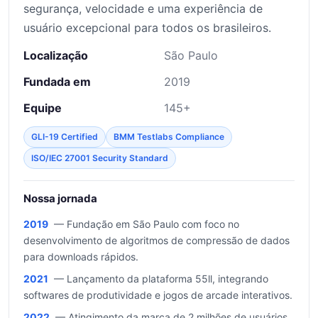
segurança, velocidade e uma experiência de
usuário excepcional para todos os brasileiros.
Localização
São Paulo
Fundada em
2019
Equipe
145+
GLI-19 Certified
BMM Testlabs Compliance
ISO/IEC 27001 Security Standard
Nossa jornada
2019
— Fundação em São Paulo com foco no
desenvolvimento de algoritmos de compressão de dados
para downloads rápidos.
2021
— Lançamento da plataforma 55ll, integrando
softwares de produtividade e jogos de arcade interativos.
2022
— Atingimento da marca de 2 milhões de usuários