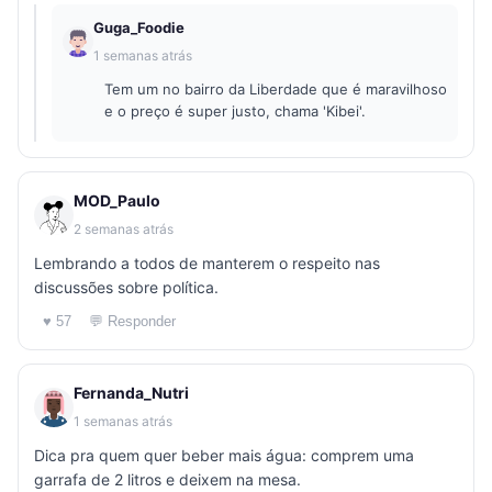
Guga_Foodie
1 semanas atrás
Tem um no bairro da Liberdade que é maravilhoso
e o preço é super justo, chama 'Kibei'.
MOD_Paulo
2 semanas atrás
Lembrando a todos de manterem o respeito nas
discussões sobre política.
♥ 57
💬 Responder
Fernanda_Nutri
1 semanas atrás
Dica pra quem quer beber mais água: comprem uma
garrafa de 2 litros e deixem na mesa.