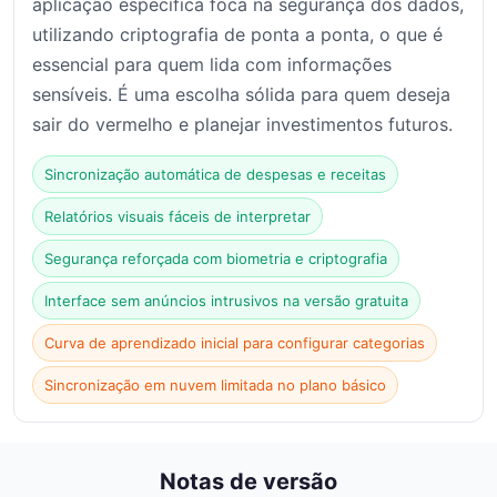
aplicação específica foca na segurança dos dados,
utilizando criptografia de ponta a ponta, o que é
essencial para quem lida com informações
sensíveis. É uma escolha sólida para quem deseja
sair do vermelho e planejar investimentos futuros.
Sincronização automática de despesas e receitas
Relatórios visuais fáceis de interpretar
Segurança reforçada com biometria e criptografia
Interface sem anúncios intrusivos na versão gratuita
Curva de aprendizado inicial para configurar categorias
Sincronização em nuvem limitada no plano básico
Notas de versão