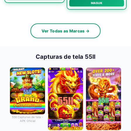
MASUK
Ver Todas as Marcas →
Capturas de tela 55ll
55ll Capturas de tela -
APK Oficial