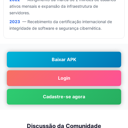
ativos mensais e expansão da infraestrutura de
servidores.
2023
— Recebimento da certificação internacional de
integridade de software e segurança cibernética.
Baixar APK
Login
Cadastre-se agora
Discussão da Comunidade