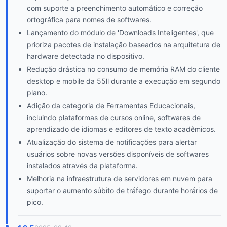
com suporte a preenchimento automático e correção
ortográfica para nomes de softwares.
Lançamento do módulo de 'Downloads Inteligentes', que
prioriza pacotes de instalação baseados na arquitetura de
hardware detectada no dispositivo.
Redução drástica no consumo de memória RAM do cliente
desktop e mobile da 55ll durante a execução em segundo
plano.
Adição da categoria de Ferramentas Educacionais,
incluindo plataformas de cursos online, softwares de
aprendizado de idiomas e editores de texto acadêmicos.
Atualização do sistema de notificações para alertar
usuários sobre novas versões disponíveis de softwares
instalados através da plataforma.
Melhoria na infraestrutura de servidores em nuvem para
suportar o aumento súbito de tráfego durante horários de
pico.