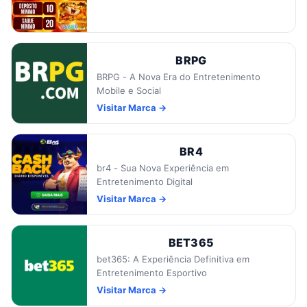
BRPG
BRPG - A Nova Era do Entretenimento
Mobile e Social
Visitar Marca →
BR4
br4 - Sua Nova Experiência em
Entretenimento Digital
Visitar Marca →
BET365
bet365: A Experiência Definitiva em
Entretenimento Esportivo
Visitar Marca →