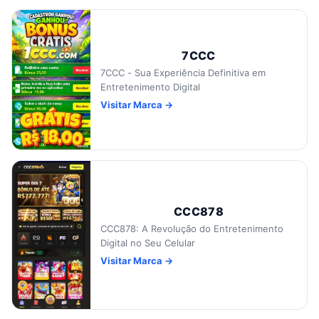
7CCC
7CCC - Sua Experiência Definitiva em
Entretenimento Digital
Visitar Marca →
CCC878
CCC878: A Revolução do Entretenimento
Digital no Seu Celular
Visitar Marca →