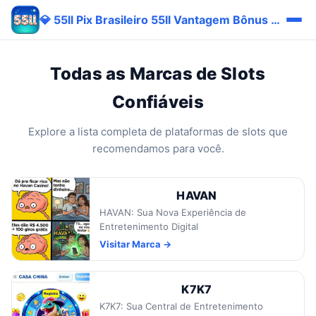
💎 55ll Pix Brasileiro 55ll Vantagem Bônus Entrar
Todas as Marcas de Slots
Confiáveis
Explore a lista completa de plataformas de slots que
recomendamos para você.
HAVAN
HAVAN: Sua Nova Experiência de
Entretenimento Digital
Visitar Marca →
K7K7
K7K7: Sua Central de Entretenimento